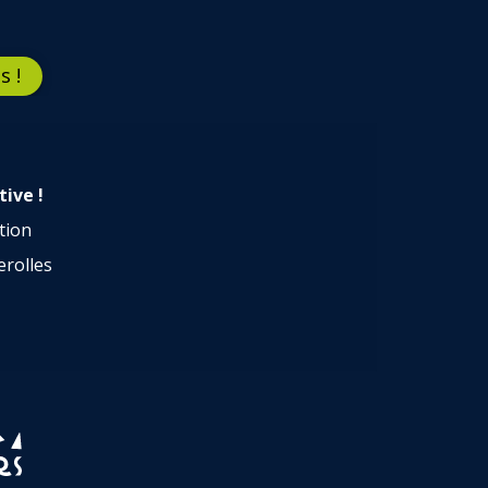
s !
tive !
tion
erolles