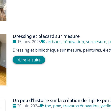
Dressing et placard sur mesure
Date
Tags
15 janv. 2025
artisans
,
rénovation
,
surmesure
,
p
:
:
Dressing et bibliothèque sur mesure, peintures, électr
Lire la suite
Un peu d'histoire sur la création de Tipi Expert
Date
Tags
20 juin 2024
tpe
,
pme
,
travaux:rénovation
,
yveli