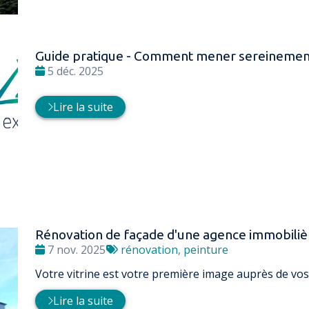
Guide pratique - Comment mener sereinement
Date
5 déc. 2025
:
Lire la suite
Rénovation de façade d'une agence immobiliè
Date
Tags
7 nov. 2025
rénovation
,
peinture
:
:
Votre vitrine est votre première image auprès de vos 
Lire la suite