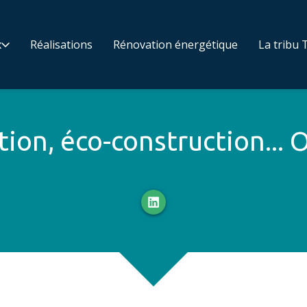
x
Réalisations
Rénovation énergétique
La tribu T
ion, éco-construction... O