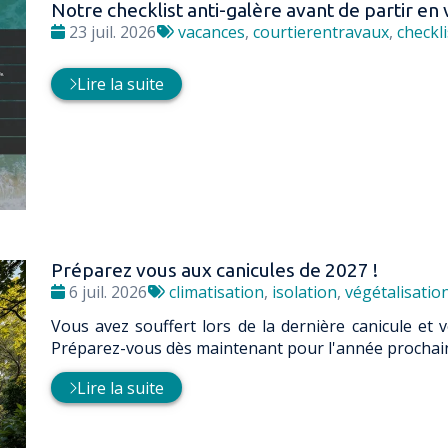
Notre checklist anti-galère avant de partir en 
Date
Tags
23 juil. 2026
vacances
,
courtierentravaux
,
checkli
:
:
Lire la suite
Préparez vous aux canicules de 2027 !
Date
Tags
6 juil. 2026
climatisation
,
isolation
,
végétalisatio
:
:
Vous avez souffert lors de la dernière canicule et 
Préparez-vous dès maintenant pour l'année prochain
Lire la suite