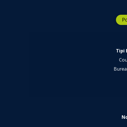
Po
Tipi 
Cou
Bureau
No