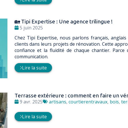
🏡 Tipi Expertise : Une agence trilingue !
Date
5 juin 2025
:
Chez Tipi Expertise, nous parlons français, angla
clients dans leurs projets de rénovation. Cette appr
confiance et la fluidité de chaque chantier. Par
communication.
Lire la suite
Terrasse extérieure : comment en faire un véri
Date
Tags
9 avr. 2025
artisans
,
courtierentravaux
,
bois
,
ter
:
:
Lire la suite