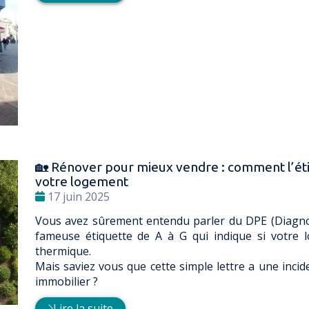
🏡 Rénover pour mieux vendre : comment l’étiq
votre logement
Date
17 juin 2025
:
Vous avez sûrement entendu parler du DPE (Diagnos
fameuse étiquette de A à G qui indique si votre
thermique.
Mais saviez vous que cette simple lettre a une incid
immobilier ?
Lire la suite