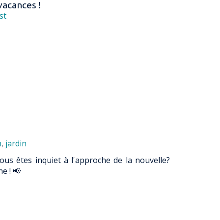
vacances !
st
n
,
jardin
vous êtes inquiet à l'approche de la nouvelle?
e ! 📢