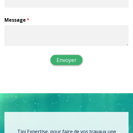
Message
(requis)
*
Envoyer
Tipi Expertise, pour faire de vos travaux une