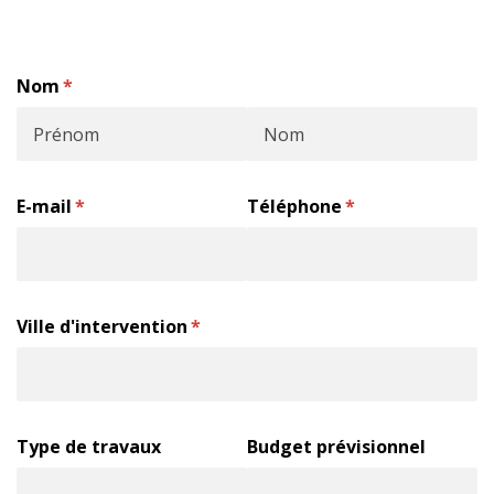
Nom
(requis)
*
E-mail
(requis)
*
Téléphone
(requis)
*
Ville d'intervention
(requis)
*
Type de travaux
Budget prévisionnel