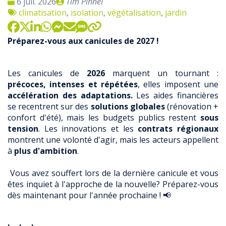
Date
Publié
6 juil. 2026
Tim Pinnel
:
Tags
par
climatisation
,
isolation
,
végétalisation
,
jardin
:
Préparez-vous aux canicules de 2027 !
Les canicules de
2026
marquent un tournant :
précoces, intenses et répétées
, elles imposent une
accélération des adaptations.
Les aides financières
se recentrent sur des
solutions globales
(rénovation +
confort d'été), mais les budgets publics restent
sous
tension
. Les innovations et les
contrats régionaux
montrent une volonté d'agir, mais les acteurs appellent
à
plus d'ambition
.
Vous avez souffert lors de la dernière canicule et vous
êtes inquiet à l'approche de la nouvelle? Préparez-vous
dès maintenant pour l'année prochaine ! 📢