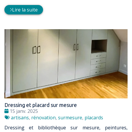
:
Lire la suite
Dressing et placard sur mesure
Date
15 janv. 2025
:
Tags
artisans
,
rénovation
,
surmesure
,
placards
:
Dressing et bibliothèque sur mesure, peintures,