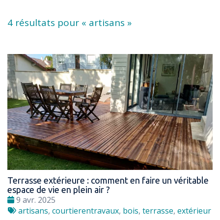
4 résultats pour «
artisans
»
Terrasse extérieure : comment en faire un véritable
espace de vie en plein air ?
Date
9 avr. 2025
:
Tags
artisans
,
courtierentravaux
,
bois
,
terrasse
,
extérieur