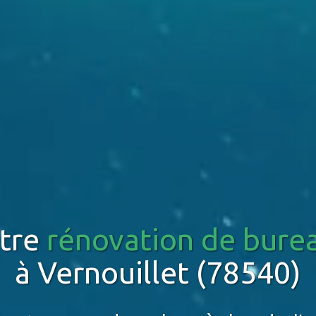
tre
rénovation de bure
à Vernouillet (78540)