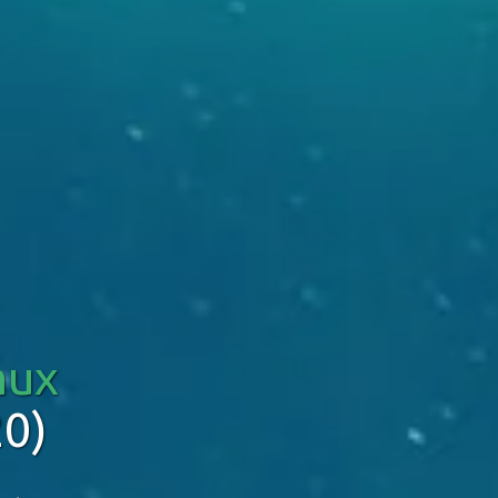
aux
20)