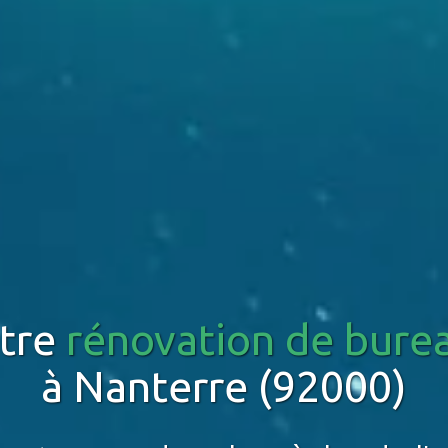
tre
rénovation de bure
à Nanterre (92000)