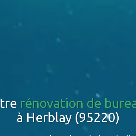
tre
rénovation de bure
à Herblay (95220)