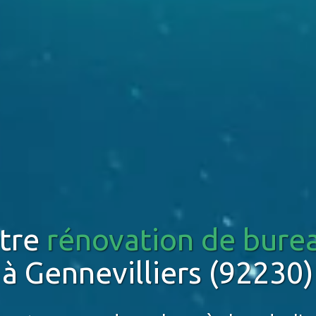
tre
rénovation de bure
à Gennevilliers (92230)