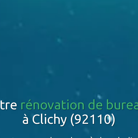
tre
rénovation de bure
à Clichy (92110)