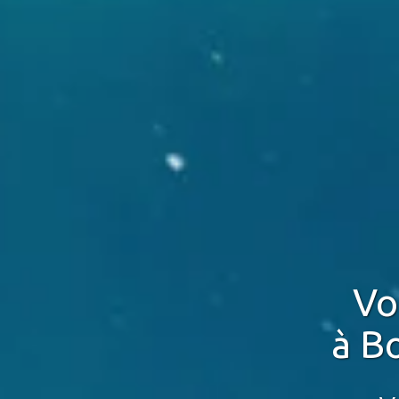
Vo
à B