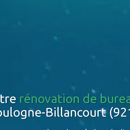
tre
rénovation de bure
oulogne-Billancourt (92