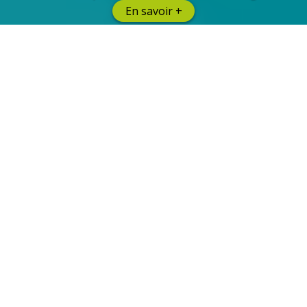
En savoir +
Entreprises
Nous vous garantissons des budgets maîtrisés, le
respect de votre cahier des charges, la prise en compte
de vos collaborateurs et la sélection de prestataires
qualifiés.
En savoir +
Et de Facility Management