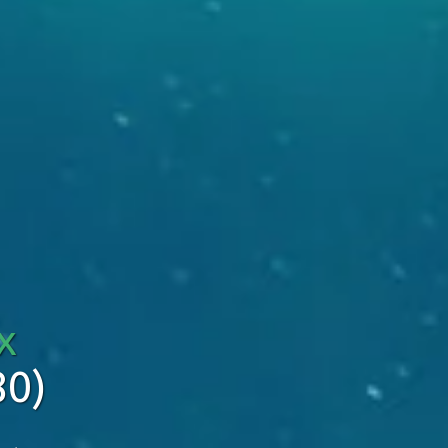
x
80)