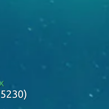
x
95230)