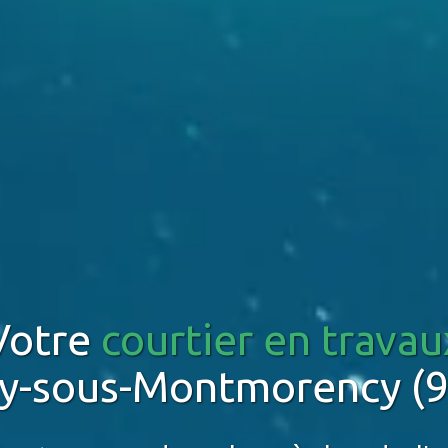
Votre
courtier en travau
sy-sous-Montmorency (