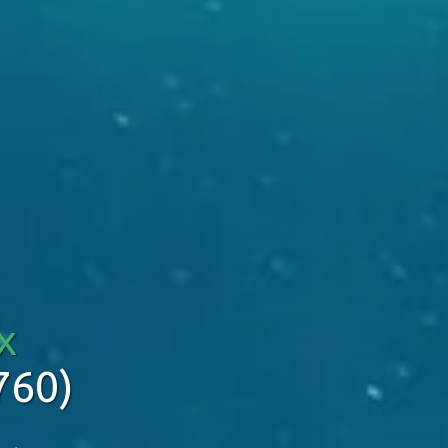
x
760)