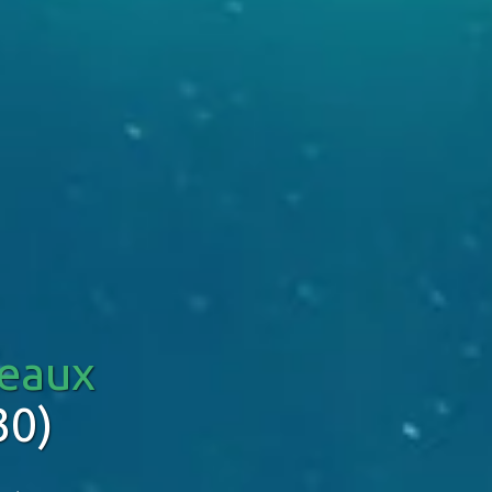
eaux
30)