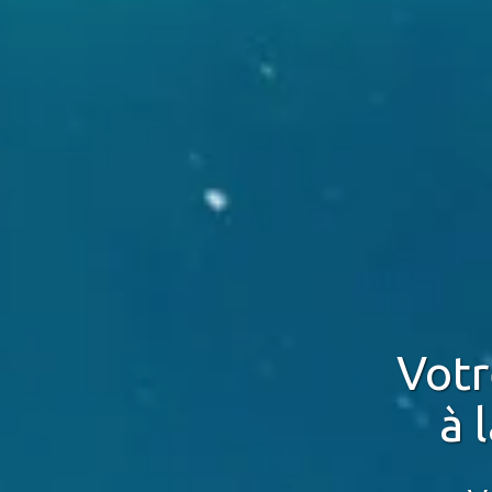
Vot
à 