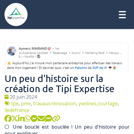
Togg
navig
Un peu d'histoire sur la
création de Tipi Expertise
Date
20 juin 2024
:
Tags
tpe
,
pme
,
travaux:rénovation
,
yvelines,courtage
,
:
iledefrance
⚪ Une boucle est bouclée ! Un peu d'histoire pour
nous expliquer :