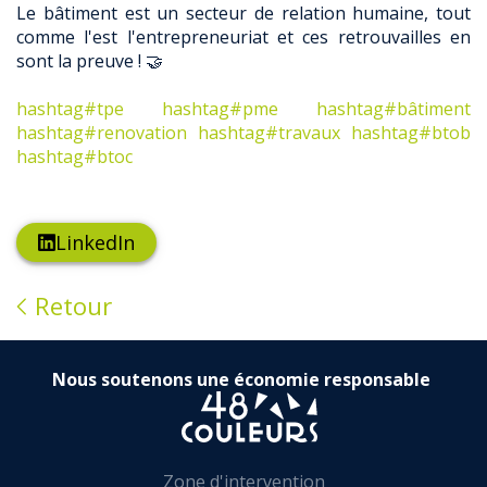
Le bâtiment est un secteur de relation humaine, tout
comme l'est l'entrepreneuriat et ces retrouvailles en
sont la preuve ! 🤝
hashtag#tpe
hashtag#pme
hashtag#bâtiment
hashtag#renovation
hashtag#travaux
hashtag#btob
hashtag#btoc
LinkedIn
Retour
Nous soutenons une économie responsable
Zone d'intervention