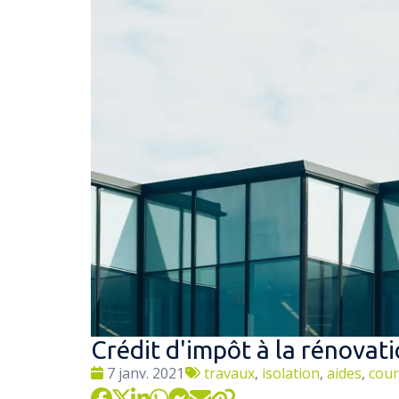
Crédit d'impôt à la rénova
Date
Tags
7 janv. 2021
travaux
,
isolation
,
aides
,
cour
:
: